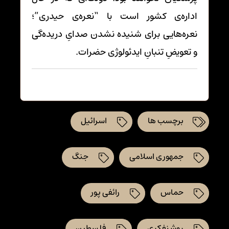
اداره‌ی کشور است با “نعره‌ی حیدری”؛
نعره‌هایی برای شنیده نشدن صدایِ دریده‌گی
و تعویضِ تنبانِ ایدئولوژی حضرات.
برچسب ها
اسرائیل
جمهوری اسلامی
جنگ
حماس
رائفی پور
روشنفکری
فلسطین