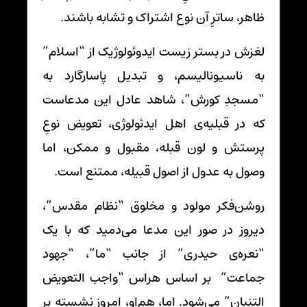
ظاهر، ساترِ آن نوع اشتراک و تشابه باشند.
لغزش در بستر زیست ایدوئولوژیک از “اسلام”
به ناسیونالیسم، و تبدیل پاسارگارد به
“مسجدِ کورش”، شاهد عادل این مدعاست
که در قبلیه‌ی اهل ایدئولوژی، تعویض نوعِ
پرستش و لون قبله، مقبول و ممکن، اما
وصول به عدول از اصول قبیله، ممتنع است.
روشن‌فکر مولود و مخلوق “نظام مقدس”،
دیروز در صور این مدعا می‌دمید که با یک
“نعره‌ی حیدری” از جانب “ما”، “جهود
جماعت” بر اساس هراس “واجب التعویض
التنبان” می‌شود. اما، هم‌او، امروز نشسته بر