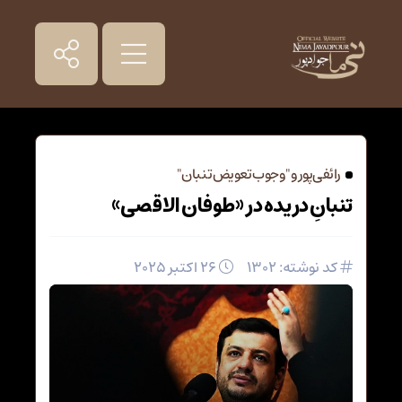
رائفی‌پور و "وجوب تعویض تنبان"
تنبانِ دریده در «طوفان الاقصی»
کد نوشته: 1302
26 اکتبر 2025