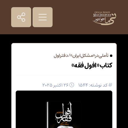
تأملی در «مشکل ایران» / دفتر اول
کتاب «افول فقه»
کد نوشته: 1544
26 اکتبر 2025