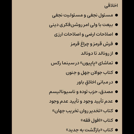
اخلاقی
مسئول نجفی و مسئولیت نجفی
بیعت با ولی امر روشن‌فکری دینی
اصلاحات ارضی و اصلاحات ارزی
فرش قرمز و چراغ قرمز
از رونالد تا دونالد
تماشای «پاپیون» در سینما رکس
کتاب جولان جهل و جنون
در مبانی اخلاقِ باور
مصدق، حزب توده و ناسیونالیسم
عدم تأیید وجود و تأیید عدم وجود
کتاب «تخدیر روان تخریب جهان»
کتاب «افول فقه»
کتاب «بازگشت به جدید»