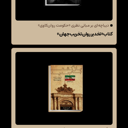
دیباچه‌ای بر مبانی نظری «حکومت روان‌کاوی»
کتاب «تخدیر روان تخریب جهان»