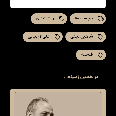
برچسب ها
روشنفکری
شاهین نجفی
علی لاریجانی
فلسفه
در همین زمینه...