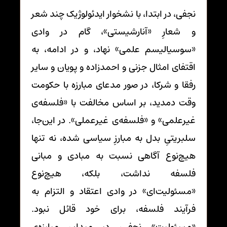
نجفی، در ابتدا، با نشخوار ایدئولوژیک چند شعر
و شعارِ «آنارشیستی»، گام در وادی
«سوسیالیسم علمی» نهاد، و در ادامه، به
اقتفای امثال جزنی و احمدزاده و پویان و سایر
رفقا و شرکا، در صور مدعای مبارزه با حکومت
وقت دمدید، بر اساس مخالفت با «فلسفه‌ی
غیرعلمی» و «فلسفه‌ی غیرعملی». در این‌جا،
سلبریتیِ بدل به مبارزِ سیاسی شده، نه تنها
هیچ‌نوع آگاهی نسبت به مبادی و مبانی
فلسفه نداشت، بلکه، هیچ‌نوع
«مسئولیت‌ای» در وادی اعتقاد و التزام به
فرآیند فلسفه، برای خود قائل نبود.
«مسئولیتِ» نجفی، در میدان مبارزه‌ی