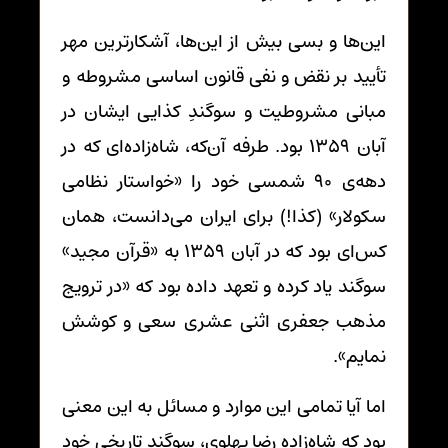
این‌ها و بسی بیش از این‌ها، آشکارترین مهر
تأیید بر نقض و نفی قانون اساسی مشروطه و
مبانی مشروطیت و سوگندِ کذایی ایشان در
آبان 1359 بود. طرفه آن‌که، شاه‌زاده‌ای که در
دهه‌ی 90 شمسی خود را «خواستار نظامی
سکولار» (کذا!) برای ایران می‌دانست، همان
کس‌ای بود که در آبان 1359 به «قرآن مجید»
سوگند یاد کرده و تعهد داده بود که «در ترویج
مذهب جعفری اثنی عشری سعی و کوشش
نمایم».
اما آیا تمامی این موارد و مسائل به این معنی
بود که شاه‌زاده رضا پهلوی، سوگند تاریخی خود