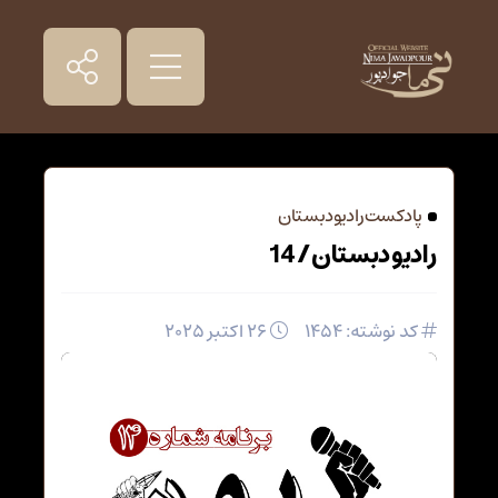
پادکست رادیو دبستان
رادیو دبستان / 14
کد نوشته: 1454
26 اکتبر 2025