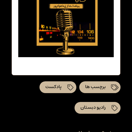
برچسب ها
پادکست
رادیو دبستان