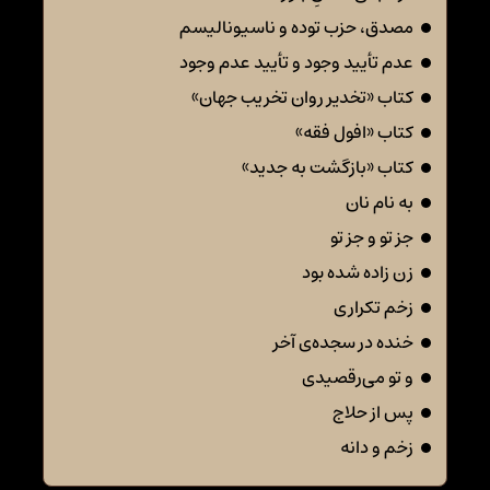
مصدق، حزب توده و ناسیونالیسم
عدم تأیید وجود و تأیید عدم وجود
کتاب «تخدیر روان تخریب جهان»
کتاب «افول فقه»
کتاب «بازگشت به جدید»
به نام نان
جز تو و جز تو
زن زاده شده بود
زخم تکراری
خنده در سجده‌ی آخر
و تو می‌رقصیدی
پس از حلاج
زخم و دانه