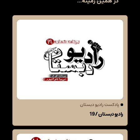
در همین زمینه...
پادکست رادیو دبستان
رادیو دبستان / 19