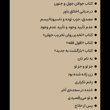
کتاب جولان جهل و جنون
در مبانی اخلاقِ باور
مصدق، حزب توده و ناسیونالیسم
عدم تأیید وجود و تأیید عدم وجود
کتاب «تخدیر روان تخریب جهان»
کتاب «افول فقه»
کتاب «بازگشت به جدید»
به نام نان
جز تو و جز تو
زن زاده شده بود
زخم تکراری
خنده در سجده‌ی آخر
و تو می‌رقصیدی
پس از حلاج