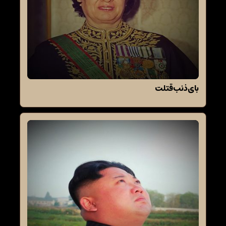
بای ذنب قتلت