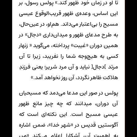
تا او در زمان خود ظهور کند.» پولس رسول، بر
این اساس، وعده‌ی ظهور قریب‌الوقوع عیسی
مسیح را بی‌اعتبار می‌داند. هم‌او، در عین‌حال،
به طرح مدعای ظهور و میدان‌داری «دجال» در
همین دوران «غیبت» پرداخته، می‌گوید « زنهار
کسی به هیچ‌وجه شما را نفریبد، زیرا تا آن
مرتد ]دجال[ نیاید و آن مرد شریر؛ یعنی فرزندِ
هلاکت ظاهر نگردد، آن روز نخواهد آمد.»
پولس در صور این مدعا می‌دمد که مسیحیان
آن دوران، می‎دانند که چه چیز مانع ظهور
عیسی مسیح است. این نکته‌ای است که
آگوستین قدیس در «شهر خدا»، ضمن اشاره
به اهمیتِ آن، آشکارا اعلام می‌کند «من