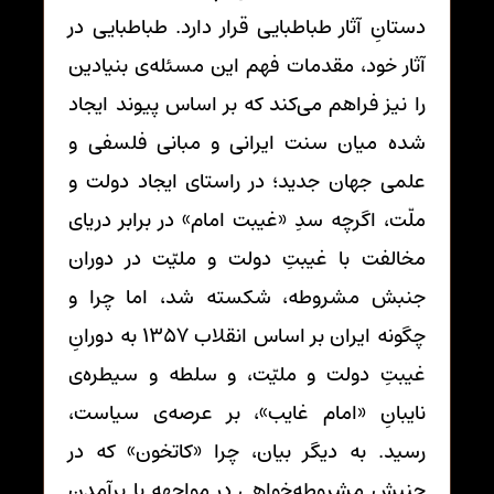
دستانِ آثار طباطبایی قرار دارد. طباطبایی در
آثار خود، مقدمات فهم این مسئله‌ی بنیادین
را نیز فراهم می‌کند که بر اساس پیوند ایجاد
شده میان سنت ایرانی و مبانی فلسفی و
علمی جهان جدید؛ در راستای ایجاد دولت و
ملّت، اگرچه سدِ «غیبت امام» در برابر دریای
مخالفت با غیبتِ دولت و ملیّت در دوران
جنبش مشروطه، شکسته شد، اما چرا و
چگونه ایران بر اساس انقلاب 1357 به دورانِ
غیبتِ دولت و ملیّت، و سلطه و سیطره‌ی
نایبانِ «امام غایب»، بر عرصه‌ی سیاست،
رسید. به دیگر بیان، چرا «کاتخون» که در
جنبش مشروطه‌خواهی در مواجهه با برآمدنِ