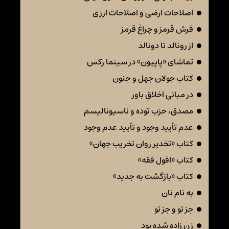
اصلاحات ارضی و اصلاحات ارزی
فرش قرمز و چراغ قرمز
از رونالد تا دونالد
تماشای «پاپیون» در سینما رکس
کتاب جولان جهل و جنون
در مبانی اخلاقِ باور
مصدق، حزب توده و ناسیونالیسم
عدم تأیید وجود و تأیید عدم وجود
کتاب «تخدیر روان تخریب جهان»
کتاب «افول فقه»
کتاب «بازگشت به جدید»
به نام نان
جز تو و جز تو
زن زاده شده بود