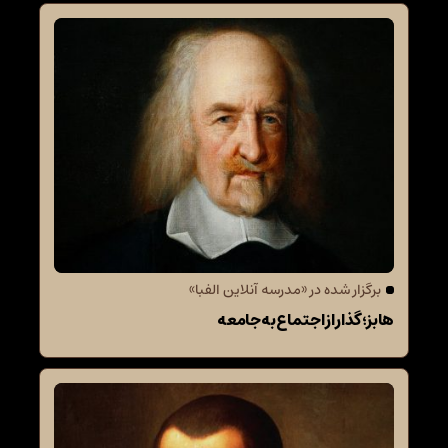
برگزار شده در «مدرسه آنلاین الفبا»
هابز؛ گذار از اجتماع به جامعه