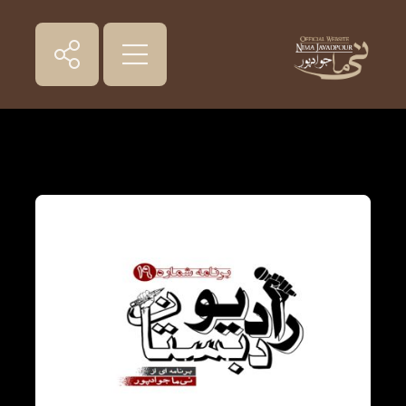
پادکست