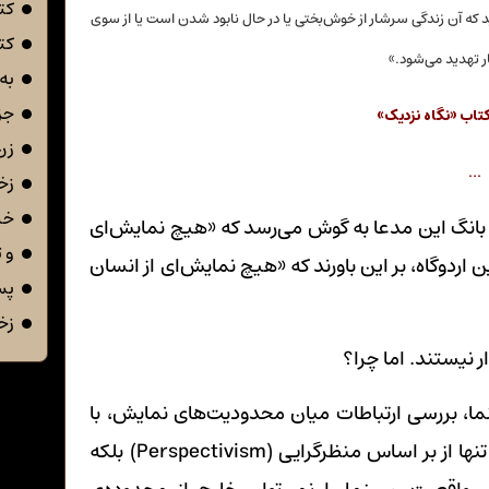
کت
ید که آن زندگی سرشار از خوش‌بختی یا در حال نابود شدن است یا از سوی
کت
 تهدید می‌شود.»
به 
جز 
کتاب «نگاه نزدیک»
زن
…
زخ
خن
ز، بانگ این مدعا به گوش می‌رسد که «هیچ نمایش‌ای
و 
اردوگاه، بر این باورند که «هیچ نمایش‌ای از انسان
پس
زخ
 نیستند. اما چرا؟
ما، بررسی ارتباطات میان محدودیت‌های نمایش، با
«واقعیت» است. از این منظر، پُرپیداست که نه تنها از بر اساس منظرگرایی (Perspectivism) بلکه