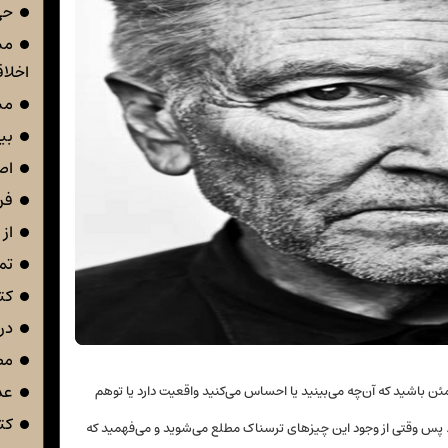
حی
مس
اخلا
مس
بی
اص
فر
از 
تم
کت
در 
مص
عد
ن باشید که آن‌چه می‌بینید یا احساس می‌کنید واقعیت دارد یا توهم
کت
 پس وقتی از وجود این چیزهای ترسناک مطلع می‌شوید و می‌فهمید که