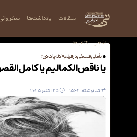
مـقالات
یادداشت‌ها
‌سخن‌رانی‌
اشعار
کتاب‌ها
تأملی فلسفی در فیلم «کله پاک‌کن»
یا ناقص‌الکمالیم یا کامل‌القص
کد نوشته: 1562
25 اکتبر 2025