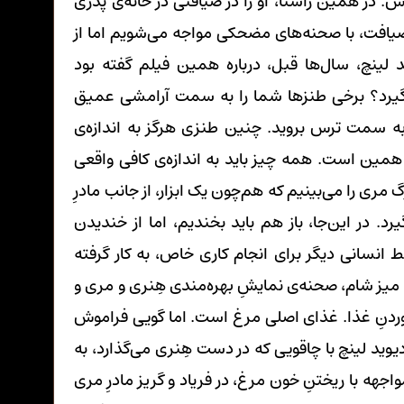
 در همین راستا، او را در ضیافتی در خانه‌ی پدری
ضیافت، با صحنه‌های مضحکی مواجه می‌شویم اما از
 لینچ، سال‌ها قبل، درباره همین فیلم گفته بود
 گیرد؟ برخی طنزها شما را به سمت آرامشی عمیق
ره به سمت ترس بروید. چنین طنزی هرگز به اندازه‌ی
مین است. همه چیز باید به اندازه‌ی کافی واقعی
ری را می‌بینیم که هم‌چون یک ابزار، از جانب مادرِ
د. در این‌جا، باز هم باید بخندیم، اما از خندیدن
نسانی دیگر برای انجام کاری خاص، به کار گرفته
. میز شام، صحنه‌ی نمایشِ بهره‌مندی هِنری و مری و
وردنِ غذا. غذای اصلی مرغ است. اما گویی فراموش
 دیوید لینچ با چاقویی که در دست هِنری می‌گذارد، به
جهه با ریختنِ خون مرغ، در فریاد و گریز مادرِ مری