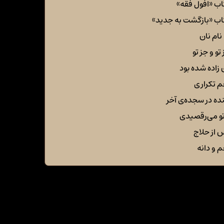
اب «افول فقه»
اب «بازگشت به جدید»
نام نان
تو و جز تو
 زاده شده بود
م تکراری
ده در سجده‌ی آخر
تو می‌رقصیدی
 از حلاج
م و دانه