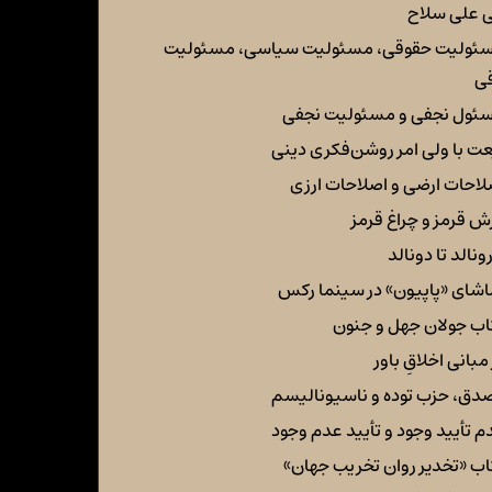
 علی سلاح
ئولیت حقوقی، مسئولیت سیاسی، مسئولیت
قی
ئول نجفی و مسئولیت نجفی
عت با ولی امر روشن‌فکری دینی
لاحات ارضی و اصلاحات ارزی
ش قرمز و چراغ قرمز
رونالد تا دونالد
اشای «پاپیون» در سینما رکس
اب جولان جهل و جنون
مبانی اخلاقِ باور
دق، حزب توده و ناسیونالیسم
م تأیید وجود و تأیید عدم وجود
اب «تخدیر روان تخریب جهان»