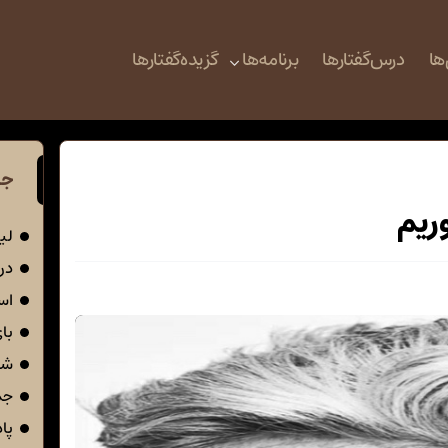
ها
درس‌گفتارها
برنامه‌ها
گزیده‌گفتارها
جد
وریم
لی
در 
اس
با
شک
جم
پا