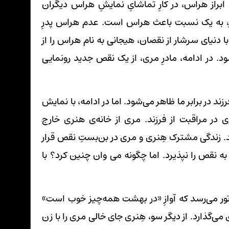
 ابراز هراس، در کارِ تماشایِ نمایشِ هراس دیگران
در، به یک نسبت باعث هراس است. عدم هراس پدرِ
 دنیای سرشار از نقصان، هیجانی به نام هراس را از
در ادامه، مادرِ مری، از یک نقص جدید رونمایی
د در برابر ما ظاهر می‌شود. اما در ادامه، با نمایش
در مراقبت از فرزند. مری از خانه‌ی هنری خارج
کند. زندگی مشترک هِنری و مری در بن‌بستِ نقص قرار
ه نقص را نپذیرد. اما چگونه می ‌وان چنین کرد؟ با
یاتور می‌رسد که آوازِ «در بهشت همه‌چیز خوب است»
می‌گذارد. از دیگر سو، هِنری جای خالی مری را با زن