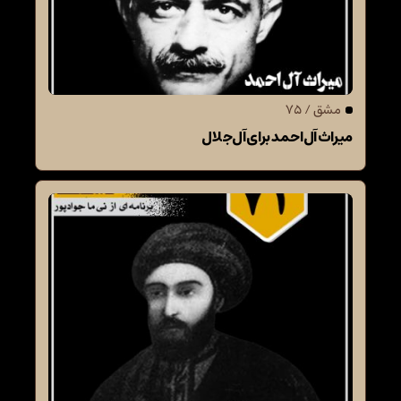
مشق / 75
میراث آل‌احمد برای آل‌جلال