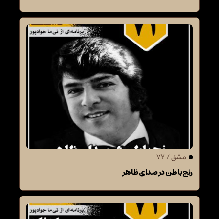
مشق / 72
رنج باطن در صدای ظاهر