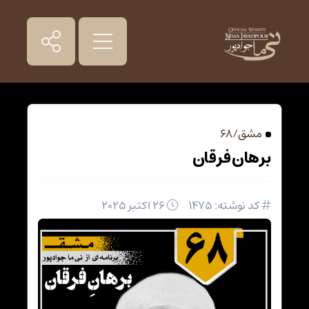
مشق / 68
برهان فرقان
کد نوشته: 1475
26 اکتبر 2025