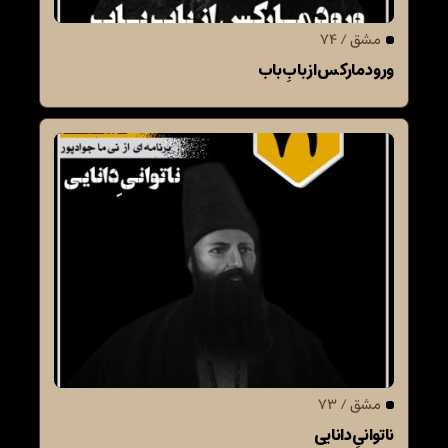
مشق / 74
ورود مارکس از بابِ باب
مشق / 73
ناتوانیِ دانایی