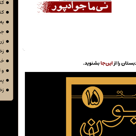
کت
کت
به 
جز 
زن
زخ
خن
ستان را از
این‌جا
بشنوید.
و 
پس
زخ