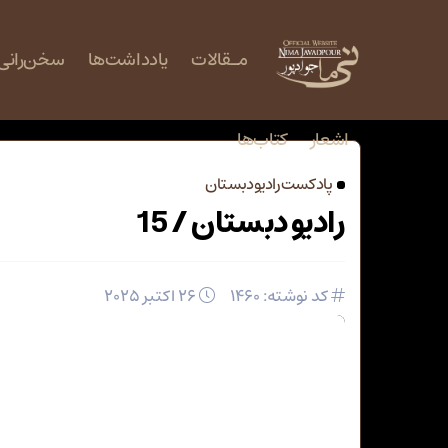
مـقالات
یادداشت‌ها
‌سخن‌رانی‌
اشعار
کتاب‌ها
پادکست رادیو دبستان
رادیو دبستان / 15
کد نوشته: 1460
26 اکتبر 2025