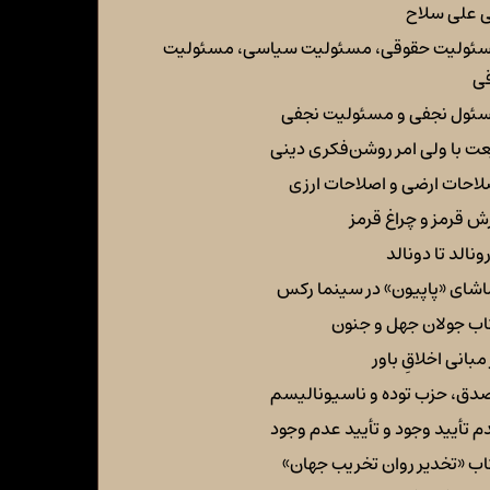
 علی سلاح
ئولیت حقوقی، مسئولیت سیاسی، مسئولیت
قی
ئول نجفی و مسئولیت نجفی
عت با ولی امر روشن‌فکری دینی
لاحات ارضی و اصلاحات ارزی
ش قرمز و چراغ قرمز
رونالد تا دونالد
اشای «پاپیون» در سینما رکس
اب جولان جهل و جنون
مبانی اخلاقِ باور
دق، حزب توده و ناسیونالیسم
م تأیید وجود و تأیید عدم وجود
اب «تخدیر روان تخریب جهان»