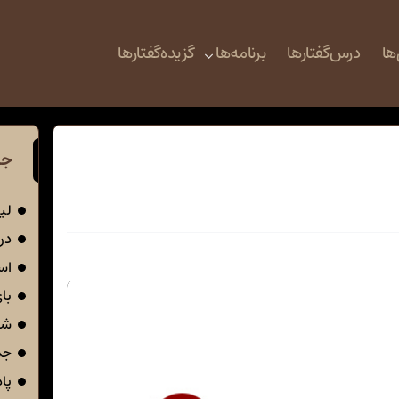
ها
درس‌گفتارها
برنامه‌ها
گزیده‌گفتارها
جد
لی
در 
اس
با
شک
جم
پا