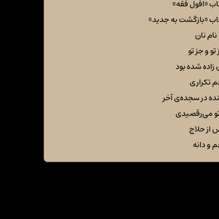
اب «افول فقه»
اب «بازگشت به جدید»
نام نان
تو و جز تو
 زاده شده بود
م تکراری
ده در سجده‌ی آخر
تو می‌رقصیدی
 از حلاج
م و دانه