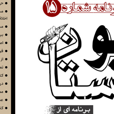
حی
مس
اخلا
مس
بی
اص
فر
از 
تم
کت
در 
مص
عد
کت